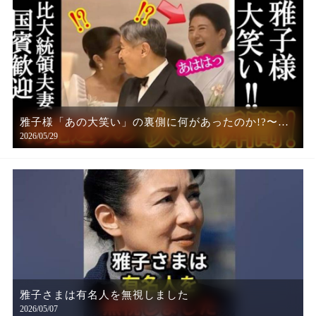
雅子様「あの大笑い」の裏側に何があったのか!?〜国
2026/05/29
賓歓迎で見せた雅子様の知られざるおもてなしが生ん
だ、感動の瞬間〜【令和の光】
雅子さまは有名人を無視しました
2026/05/07