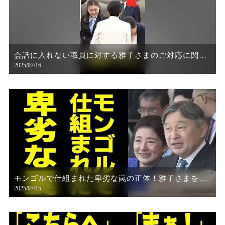
会話に入れない職員に対する雅子さまのご対応に関す
2025/07/16
る雑学
モンゴルで仕組まれた卑劣な罠の正体！雅子さまを貶
2025/07/15
める”被せ記事”のあり得ない内容に、国民の怒りが頂
点に！