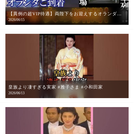
【異例の超VIP待遇】両陛下をお迎えするオランダの
2026/06/15
凄すぎる重警備と、雅子さまの心震える細やかなお気
遣いに感動！【令和の光】
皇族より凄すぎる実家 #雅子さま #小和田家
2026/06/13