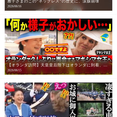
雅子さまのこの”ネックレス”の歴史に、涙腺崩壊
2026/06/16
【オランダ訪問】天皇皇后陛下はオランダに到着、マ
2026/06/15
キシマ女王に雅子様が放ったまさかの言葉とは…