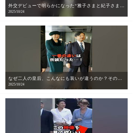
外交デビューで明らかになった“雅子さまと紀子さまの
2025/10/24
決定的な差”とは
なぜ二人の皇后、こんなにも装いが違うのか？その理
2025/10/24
由に涙…