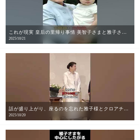
これが現実 皇后の里帰り事情 美智子さまと雅子さま
2025/10/21
の違い
話が盛り上がり、座るのを忘れた雅子様とクロアチア
2025/10/20
議長夫人に、天皇陛下が取った行動とは⁉︎