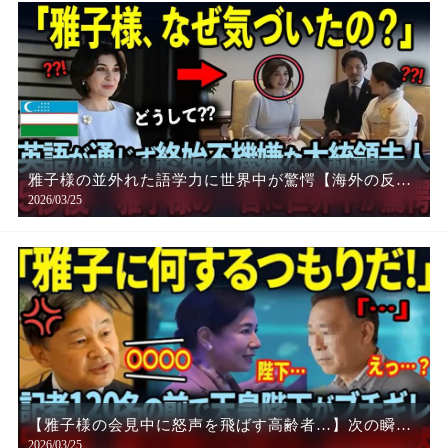
の実力があらわに！【令和の光】
雅子様の並外れた語学力に世界中が驚愕【海外の反
2026/03/25
応】
【雅子様の会見中に怒声を飛ばす高齢者…】次の瞬
2026/03/25