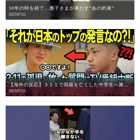
30年の時を経て…雅子さまが果たす“あの約束”
2025/07/22
【海外の反応】３１１で両親を亡くした中学生へ雅子
2025/07/21
様が言葉を放った次の瞬間…岩手県職員が絶句