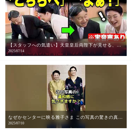
【スタッフへの気遣い】天皇皇后両陛下が見せる、訪
2025/07/14
問先でのとっさの気遣い
なぜかセンターに映る雅子さま この写真の驚きの真相
2025/07/10
とは？