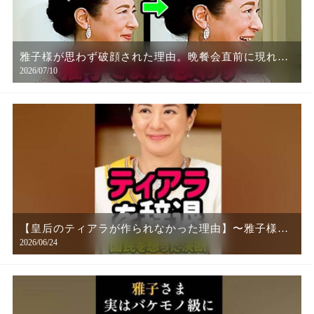
雅子様が思わず破顔された理由。晩餐会直前に現れ
2026/07/10
た“外務省時代の同期”
【皇后のティアラが作られなかった理由】〜雅子様が
2026/06/24
示された国民への深い思いやり〜 #雅子様