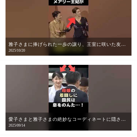
雅子さまに捧げられた一歩の譲り、王室に咲いた友情
2025/10/20
の花
愛子さまと雅子さまの絶妙なコーディネートに隠され
2025/09/14
た意味