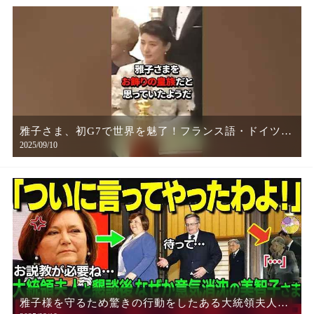
雅子さま、初G7で世界を魅了！フランス語・ドイツ
2025/09/10
語・英語を自在に操った“衝撃の瞬間”
雅子様を守るため驚きの行動をしたある大統領夫人と