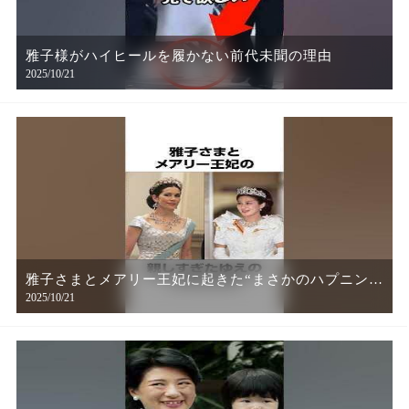
雅子様がハイヒールを履かない前代未聞の理由
2025/10/21
雅子さまとメアリー王妃に起きた“まさかのハプニン
2025/10/21
グ”とは？