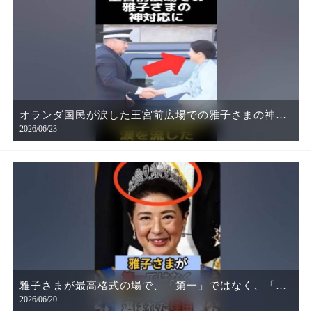
オランダ国民が涙した王宮前広場での雅子さまの神対
2026/06/23
応
雅子さまが最高格式の場で、「第一」ではなく、「第
2026/06/20
三」ティアラ」を選ばれた理由