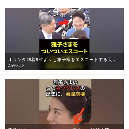
オランダ到着‼誰よりも雅子様をエスコートする天皇
2026/06/16
陛下がカッコ良すぎる