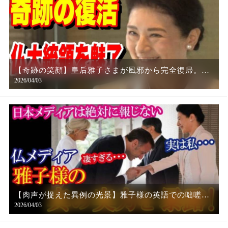
【奇跡の笑顔】皇后雅子さまが風邪から完全復帰。病
2026/04/03
を乗り越え再び輝き始めた瞬間
【肉声が捉えた異例の光景】雅子様の英語での咄嗟の
2026/04/03
神フォローに世界が驚愕した訳！？マクロン大統領夫
妻との懇談を仏メディアが肉声付きで報じ雅子様の真