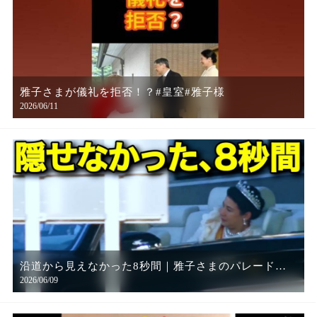
雅子さまが儀礼を拒否！？#皇室#雅子様
2026/06/11
沿道から見えなかった8秒間｜雅子さまのパレードで
2026/06/09
映っていたもの