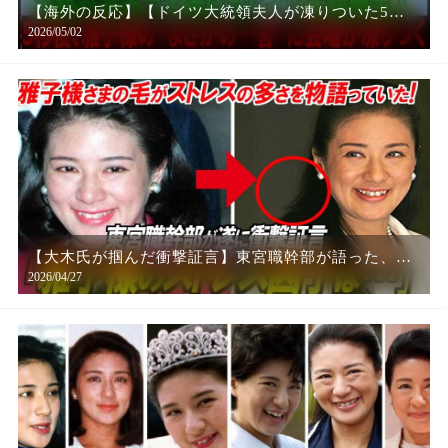
【海外の反応】【ドイツ大統領夫人が凍りついた5
2026/05/02
秒】雅子様の“まさかの一言”が世界を揺るがせた！
【大木氏が掴んだ衝撃証言】東宮職幹部が語った、雅
2026/04/27
子さま適応障害の真相に衝撃！