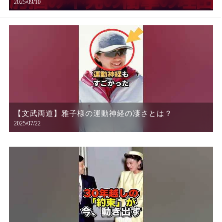
2025/09/10
美智子様のその後の仰天行動とは！？
【文武両道】雅子様の運動神経の凄さとは？
2025/07/22