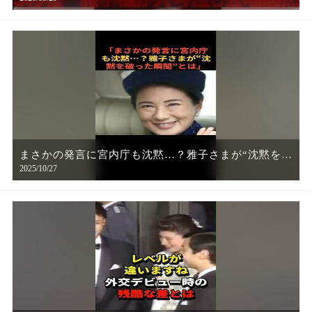
間、雅子様の衝撃の一言に世界中が絶句！
まさかの発言に宮内庁も沈黙…？雅子さまが“沈黙を破
2025/10/27
った瞬間”とは