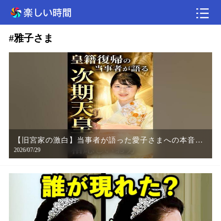
#雅子さま
速報
美味しいもの
エンタメ
野球
釣り
【旧宮家の激白】当事者が語った愛子さまへの本音
2026/07/29
#shorts #皇室 #愛子さま