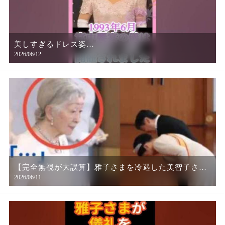
美しすぎるドレス姿…
2026/06/12
【完全無視が大誤算】雅子さまを冷遇した美智子さま
2026/06/11
が逆に恥をかいた瞬間