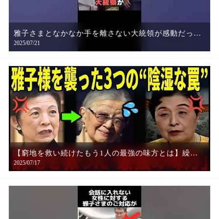
雅子さまとなかなか手を離さない大統領が感動だっ
2025/07/21
た…！
【窮地を救い続けたもう1人の最強の味方とは】繰り
2025/07/17
返される美智子様からの仕打ちにたった1人で耐え抜
いた雅子様…