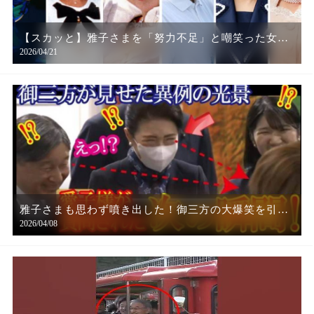
【スカッと】雅子さまを「努力不足」と嘲笑った女性
2026/04/21
皇族に、陛下が下した宣告#皇后雅子様
雅子さまも思わず噴き出した！御三方の大爆笑を引き
2026/04/08
出した愛子さまの神質問と陛下「まさかのジェスチャ
ー」が尊すぎると大きな話題に！【令和の光】