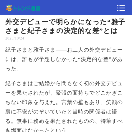
外交デビューで明らかになった“雅子
記事
さまと紀子さまの決定的な差”とは
2025/10/24
速報
紀子さまと雅子さま——お二人の外交デビュー
には、誰もが予想しなかった“決定的な差”があ
った。
紀子さまはご結婚から間もなく初の外交デビュ
ーを果たされたが、緊張の面持ちでどこかぎこ
ちない印象を与えた。言葉の壁もあり、笑顔の
裏に不安がのぞいていたと当時の関係者は語
る。無事に務めを果たされたものの、特筆すべ
き場面はなかったという。