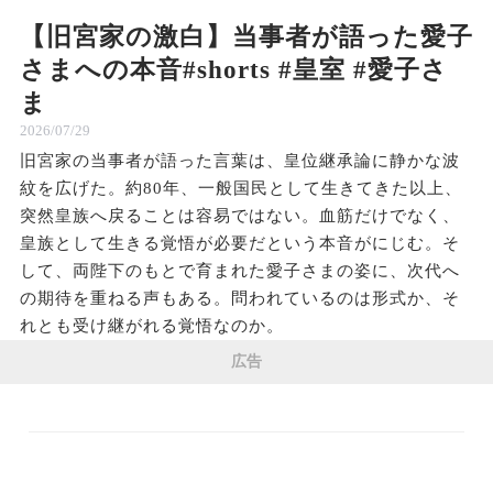
【旧宮家の激白】当事者が語った愛子
さまへの本音#shorts #皇室 #愛子さ
ま
2026/07/29
旧宮家の当事者が語った言葉は、皇位継承論に静かな波
紋を広げた。約80年、一般国民として生きてきた以上、
突然皇族へ戻ることは容易ではない。血筋だけでなく、
皇族として生きる覚悟が必要だという本音がにじむ。そ
して、両陛下のもとで育まれた愛子さまの姿に、次代へ
の期待を重ねる声もある。問われているのは形式か、そ
れとも受け継がれる覚悟なのか。
広告