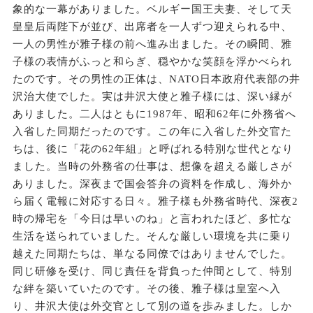
象的な一幕がありました。ベルギー国王夫妻、そして天
皇皇后両陛下が並び、出席者を一人ずつ迎えられる中、
一人の男性が雅子様の前へ進み出ました。その瞬間、雅
子様の表情がふっと和らぎ、穏やかな笑顔を浮かべられ
たのです。その男性の正体は、NATO日本政府代表部の井
沢治大使でした。実は井沢大使と雅子様には、深い縁が
ありました。二人はともに1987年、昭和62年に外務省へ
入省した同期だったのです。この年に入省した外交官た
ちは、後に「花の62年組」と呼ばれる特別な世代となり
ました。当時の外務省の仕事は、想像を超える厳しさが
ありました。深夜まで国会答弁の資料を作成し、海外か
ら届く電報に対応する日々。雅子様も外務省時代、深夜2
時の帰宅を「今日は早いのね」と言われたほど、多忙な
生活を送られていました。そんな厳しい環境を共に乗り
越えた同期たちは、単なる同僚ではありませんでした。
同じ研修を受け、同じ責任を背負った仲間として、特別
な絆を築いていたのです。その後、雅子様は皇室へ入
り、井沢大使は外交官として別の道を歩みました。しか