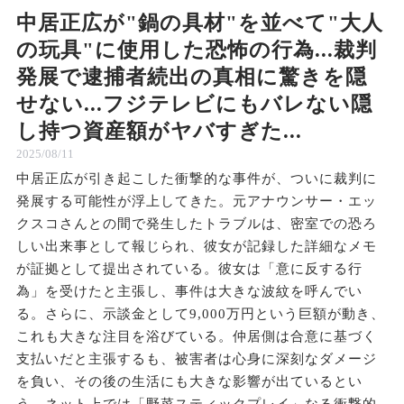
中居正広が"鍋の具材"を並べて"大人
の玩具"に使用した恐怖の行為...裁判
発展で逮捕者続出の真相に驚きを隠
せない...フジテレビにもバレない隠
し持つ資産額がヤバすぎた...
2025/08/11
中居正広が引き起こした衝撃的な事件が、ついに裁判に
発展する可能性が浮上してきた。元アナウンサー・エッ
クスコさんとの間で発生したトラブルは、密室での恐ろ
しい出来事として報じられ、彼女が記録した詳細なメモ
が証拠として提出されている。彼女は「意に反する行
為」を受けたと主張し、事件は大きな波紋を呼んでい
る。さらに、示談金として9,000万円という巨額が動き、
これも大きな注目を浴びている。仲居側は合意に基づく
支払いだと主張するも、被害者は心身に深刻なダメージ
を負い、その後の生活にも大きな影響が出ているとい
う。ネット上では「野菜スティックプレイ」なる衝撃的