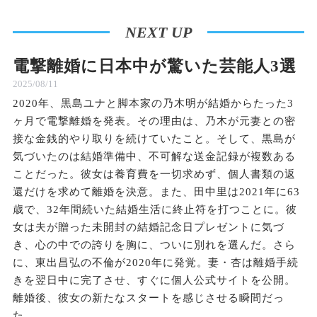
NEXT UP
電撃離婚に日本中が驚いた芸能人3選
2025/08/11
2020年、黒島ユナと脚本家の乃木明が結婚からたった3
ヶ月で電撃離婚を発表。その理由は、乃木が元妻との密
接な金銭的やり取りを続けていたこと。そして、黒島が
気づいたのは結婚準備中、不可解な送金記録が複数ある
ことだった。彼女は養育費を一切求めず、個人書類の返
還だけを求めて離婚を決意。また、田中里は2021年に63
歳で、32年間続いた結婚生活に終止符を打つことに。彼
女は夫が贈った未開封の結婚記念日プレゼントに気づ
き、心の中での誇りを胸に、ついに別れを選んだ。さら
に、東出昌弘の不倫が2020年に発覚。妻・杏は離婚手続
きを翌日中に完了させ、すぐに個人公式サイトを公開。
離婚後、彼女の新たなスタートを感じさせる瞬間だっ
た。