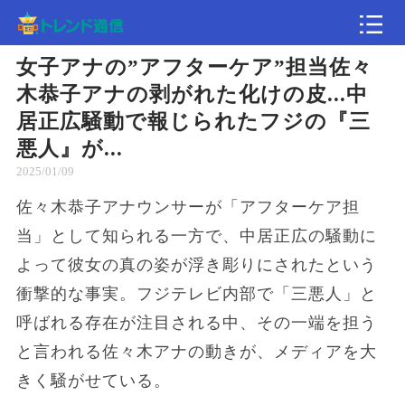
女子アナの”アフターケア”担当佐々
記事
木恭子アナの剥がれた化けの皮...中
居正広騒動で報じられたフジの『三
速報
悪人』が...
2025/01/09
佐々木恭子アナウンサーが「アフターケア担
当」として知られる一方で、中居正広の騒動に
よって彼女の真の姿が浮き彫りにされたという
衝撃的な事実。フジテレビ内部で「三悪人」と
呼ばれる存在が注目される中、その一端を担う
と言われる佐々木アナの動きが、メディアを大
きく騒がせている。