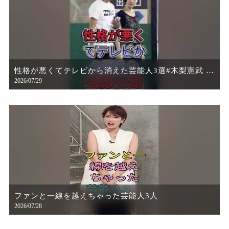
性格が悪くてテレビから消えた芸能人3選#木梨憲武 #
2026/07/29
中田敦彦
ファンと一線を越えちゃった芸能人3人
2026/07/28