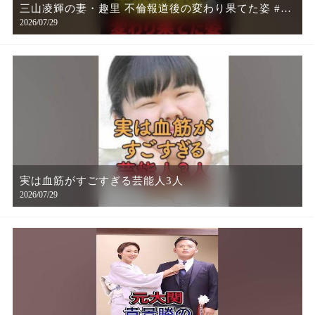
三山凌輝の妻・趣里 不倫報道後の変わり果てた姿 #趣
2026/07/29
里 #三山凌輝 #水谷豊 #伊藤蘭 #芸能ニュース
実は血筋がすごすぎる芸能人3人
2026/07/29