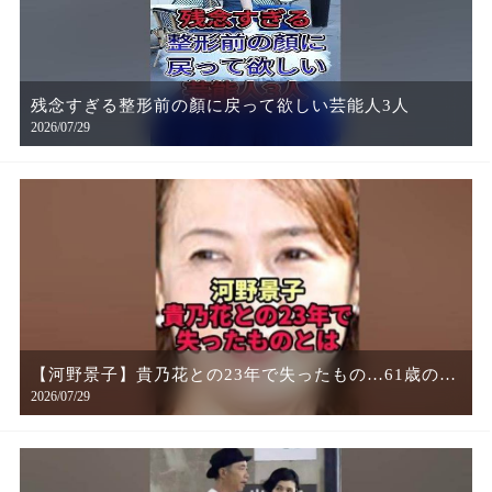
残念すぎる整形前の顏に戻って欲しい芸能人3人
2026/07/29
【河野景子】貴乃花との23年で失ったもの…61歳の現
2026/07/29
在がヤバすぎた