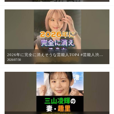
2026年に完全に消えそうな芸能人TOP4 #芸能人渋谷
2026/07/30
凪咲 #指原莉乃 #あのちゃん