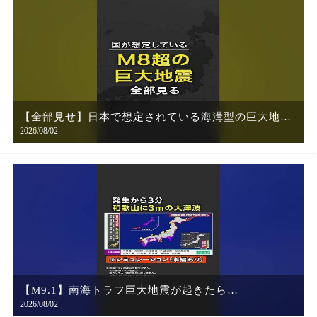
【全部見せ】日本で想定されている海溝型の巨大地震
2026/08/02
#みん防
【M9.1】南海トラフ巨大地震が起きたら…
2026/08/02