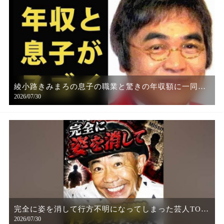
綾小路きみまろの息子の職業と驚きの年収額に一同驚
2026/07/30
愕…
完全に姿を消して行方不明になってしまった芸人TOP3
2026/07/30
パート2