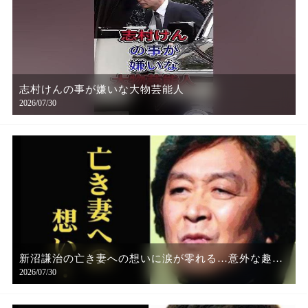
志村けんの事が嫌いな大物芸能人
2026/07/30
新沼謙治の亡き妻への想いに涙が零れる…意外な趣味
2026/07/30
と経歴が凄い…