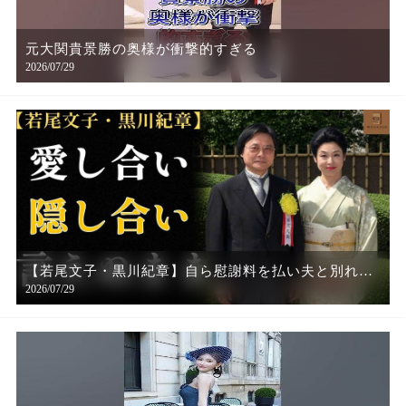
元大関貴景勝の奥様が衝撃的すぎる
2026/07/29
【若尾文子・黒川紀章】自ら慰謝料を払い夫と別れ、
2026/07/29
7年かけて結ばれた「人の夫」