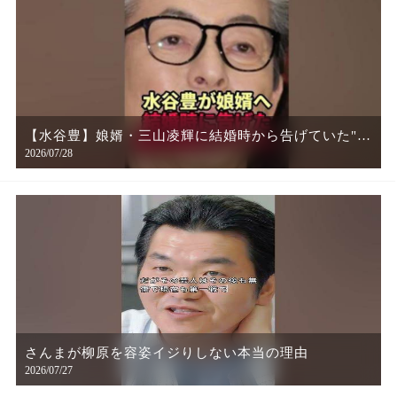
【水谷豊】娘婿・三山凌輝に結婚時から告げていた"最
2026/07/28
後通告"がヤバすぎた
さんまが柳原を容姿イジりしない本当の理由
2026/07/27