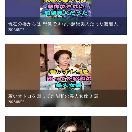
現在の姿からは 想像できない超絶美人だった芸能人3
2026/08/02
人
若いオトコを囲ってた昭和の美人女優 3 選
2026/08/02