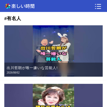
#有名人
速報
美味しいもの
エンタメ
野球
釣り
出川哲朗が唯一嫌いな芸能人!
2026/08/02