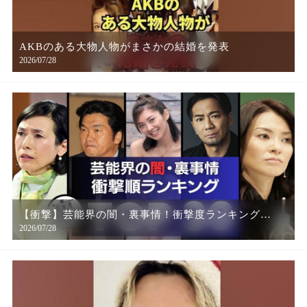
AKBのある大物人物がまさかの結婚を発表
2026/07/28
【衝撃】芸能界の闇・裏事情！衝撃度ランキング
2026/07/28
TOP30 芸能界に蔓延る真っ黒な部分とは…。