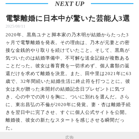
NEXT UP
電撃離婚に日本中が驚いた芸能人3選
2025/08/11
2020年、黒島ユナと脚本家の乃木明が結婚からたった3
ヶ月で電撃離婚を発表。その理由は、乃木が元妻との密
接な金銭的やり取りを続けていたこと。そして、黒島が
気づいたのは結婚準備中、不可解な送金記録が複数ある
ことだった。彼女は養育費を一切求めず、個人書類の返
還だけを求めて離婚を決意。また、田中里は2021年に63
歳で、32年間続いた結婚生活に終止符を打つことに。彼
女は夫が贈った未開封の結婚記念日プレゼントに気づ
き、心の中での誇りを胸に、ついに別れを選んだ。さら
に、東出昌弘の不倫が2020年に発覚。妻・杏は離婚手続
きを翌日中に完了させ、すぐに個人公式サイトを公開。
離婚後、彼女の新たなスタートを感じさせる瞬間だっ
た。
広告