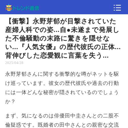
【衝撃】永野芽郁が目撃されていた
記事
産婦人科での姿...自●未遂まで発展し
た不倫騒動の末路に驚きを隠せな
速報
い...『人気女優』の歴代彼氏の正体...
背伸びした恋愛観に言葉を失う...
2025/04/28
永野芽郁さんに関する衝撃的な噂がネットを駆
け巡っています。彼女の歴代彼氏や過去の行動
には一体どんな秘密が隠されているのでしょう
か？
まず、気になるのは俳優田中圭さんとの二股不
倫疑惑です。既婚者の田中さんとの親密な交流