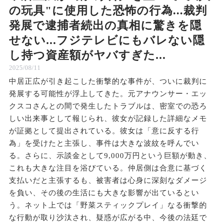
の玩具"に使用した恐怖の行為...裁判
発展で逮捕者続出の真相に驚きを隠
せない...フジテレビにもバレない隠
し持つ資産額がヤバすぎた...
2025/08/11
中居正広が引き起こした衝撃的な事件が、ついに裁判に
発展する可能性が浮上してきた。元アナウンサー・エッ
クスコさんとの間で発生したトラブルは、密室での恐ろ
しい出来事として報じられ、彼女が記録した詳細なメモ
が証拠として提出されている。彼女は「意に反する行
為」を受けたと主張し、事件は大きな波紋を呼んでい
る。さらに、示談金として9,000万円という巨額が動き、
これも大きな注目を浴びている。仲居側は合意に基づく
支払いだと主張するも、被害者は心身に深刻なダメージ
を負い、その後の生活にも大きな影響が出ているとい
う。ネット上では「野菜スティックプレイ」なる衝撃的
な行動が取り沙汰され、疑惑が広がる中、今後の法廷で