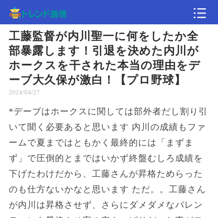
工藤監督が内川聖一に何をしたか全
記事
部暴露します！引退を決めた内川が
ホークスを干された本当の理由をデ
速報
ーブ大久保が激白！【プロ野球】
2024/04/27
*デーブはホークスに関しては部外者だし割り引
いて聞く必要あると思います 内川の成績もファ
ームで夏まではともかく最終的には「まずま
ず」で圧倒的とまではいかず終盤むしろ成績を
下げたわけだから、工藤さんが昇格ためらった
のも仕方ないかなと思います ただ。。工藤さん
が内川は昇格させず、さらにダメダメなバレン