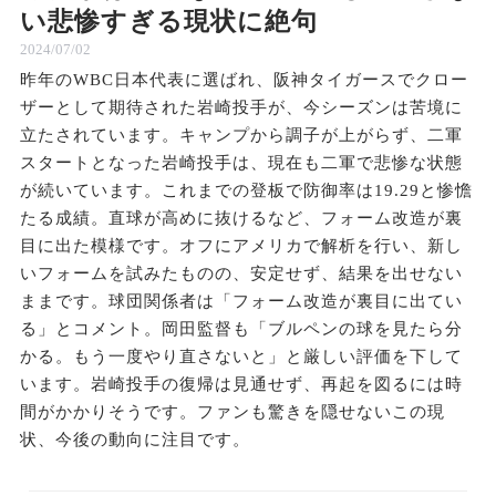
い悲惨すぎる現状に絶句
2024/07/02
昨年のWBC日本代表に選ばれ、阪神タイガースでクロー
ザーとして期待された岩崎投手が、今シーズンは苦境に
立たされています。キャンプから調子が上がらず、二軍
スタートとなった岩崎投手は、現在も二軍で悲惨な状態
が続いています。これまでの登板で防御率は19.29と惨憺
たる成績。直球が高めに抜けるなど、フォーム改造が裏
目に出た模様です。オフにアメリカで解析を行い、新し
いフォームを試みたものの、安定せず、結果を出せない
ままです。球団関係者は「フォーム改造が裏目に出てい
る」とコメント。岡田監督も「ブルペンの球を見たら分
かる。もう一度やり直さないと」と厳しい評価を下して
います。岩崎投手の復帰は見通せず、再起を図るには時
間がかかりそうです。ファンも驚きを隠せないこの現
状、今後の動向に注目です。