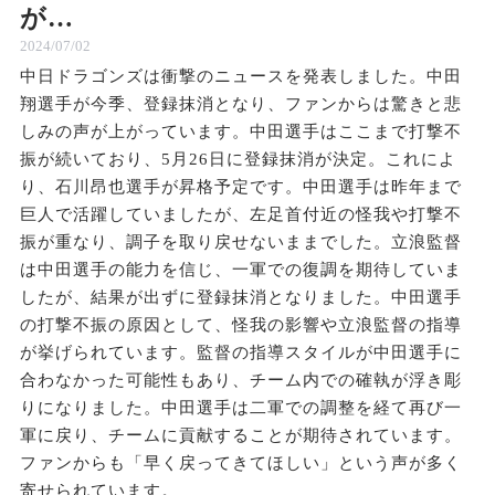
が…
2024/07/02
中日ドラゴンズは衝撃のニュースを発表しました。中田
翔選手が今季、登録抹消となり、ファンからは驚きと悲
しみの声が上がっています。中田選手はここまで打撃不
振が続いており、5月26日に登録抹消が決定。これによ
り、石川昂也選手が昇格予定です。中田選手は昨年まで
巨人で活躍していましたが、左足首付近の怪我や打撃不
振が重なり、調子を取り戻せないままでした。立浪監督
は中田選手の能力を信じ、一軍での復調を期待していま
したが、結果が出ずに登録抹消となりました。中田選手
の打撃不振の原因として、怪我の影響や立浪監督の指導
が挙げられています。監督の指導スタイルが中田選手に
合わなかった可能性もあり、チーム内での確執が浮き彫
りになりました。中田選手は二軍での調整を経て再び一
軍に戻り、チームに貢献することが期待されています。
ファンからも「早く戻ってきてほしい」という声が多く
寄せられています。