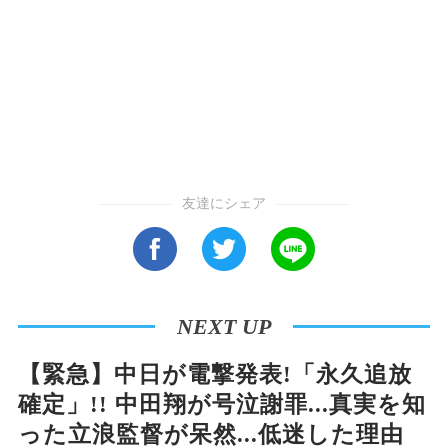
友達にシェア
NEXT UP
【緊急】中日が電撃発表!「永久追放
確定」!! 中田翔が号泣謝罪...真実を知
った立浪監督が呆然...低迷した理由