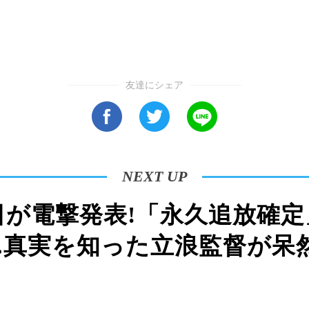
友達にシェア
NEXT UP
が電撃発表!「永久追放確定」
..真実を知った立浪監督が呆然