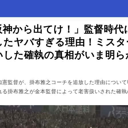
阪神から出てけ！」監督時代
したヤバすぎる理由！ミスタ
いした確執の真相がいま明ら
知憲監督が、掛布雅之コーチを追放した理由について
れる掛布雅之が金本監督によって老害扱いされた確執