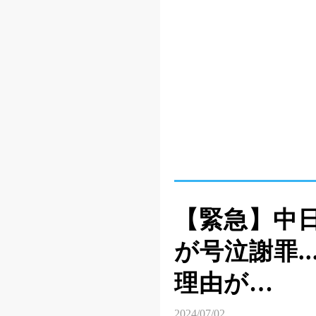
【緊急】中日
が号泣謝罪.
理由が…
2024/07/02