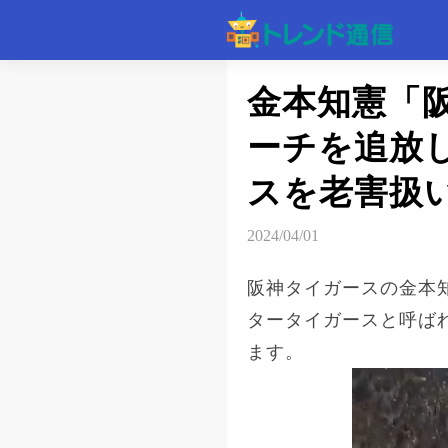
記事
金本知憲「
ーチを追放
速報
スを老害扱
2024/04/01
阪神タイガースの金本
タータイガースと呼ば
ます。