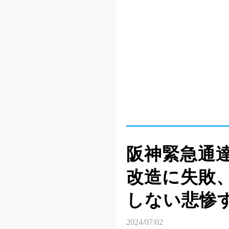
阪神緊急通
改造に失敗
しない悲惨
2024/07/02