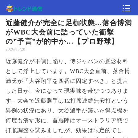
近藤健介が完全に足枷状態…落合博満
記事
がWBC大会前に語っていた衝撃
の”予言”が的中か…【プロ野球】
速報
2026/05/28
近藤健介が不調に陥り、侍ジャパンの懸念材料
として浮上しています。WBC大会直前、落合博
満氏が「大谷翔平を四番に固定すべき」と提言
した日が、今になって現実味を帯びつつありま
す。大会で近藤選手は12打席連続無安打という
異例の状況にあり、大谷選手が築いた得点機を
何度も潰す形に。首脳陣はオーストラリア戦で
打順調整を試みましたが、効果は限定的でし