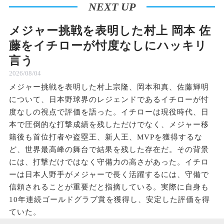
NEXT UP
メジャー挑戦を表明した村上 岡本 佐
藤をイチローが忖度なしにハッキリ
言う
2026/08/04
メジャー挑戦を表明した村上宗隆、岡本和真、佐藤輝明
について、日本野球界のレジェンドであるイチローが忖
度なしの視点で評価を語った。イチローは現役時代、日
本で圧倒的な打撃成績を残しただけでなく、メジャー移
籍後も首位打者や盗塁王、新人王、MVPを獲得するな
ど、世界最高峰の舞台で結果を残した存在だ。その背景
には、打撃だけではなく守備力の高さがあった。イチロ
ーは日本人野手がメジャーで長く活躍するには、守備で
信頼されることが重要だと指摘している。実際に自身も
10年連続ゴールドグラブ賞を獲得し、安定した評価を得
ていた。