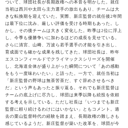
ついて、球団社長が長期政権への本音を明かした。就任
当初は西川や太田ら主力選手の放出もあり、チームは大
きな転換期を迎えていた。実際、新庄監督の就任後2年間
は最下位に沈み、厳しい評価を受ける時期もあった。し
かし、その後チームは大きく変化した。昨季は2位に浮上
し、今季も優勝争いに加わるほどの成長を見せている。
さらに清宮、山﨑、万波ら若手選手の才能を引き出し、
育成面でも確かな成果を残してきた。球団社長は、昨年
エスコンフィールドでクライマックスシリーズを開催
し、北海道全体が盛り上がった瞬間について「あの感動
をもう一度味わいたい」と語った。一方で、就任当初は
「新庄監督の野球は無茶苦茶だ、すぐ辞めさせるべき
だ」という声もあったと振り返る。それでも新庄監督は
チームの底上げに尽力し、球団は来季以降も続投を依頼
する考えを示している。ただし社長は「いつまでも新庄
監督に頼り続けるわけにはいかない」ともコメント。過
去の栗山監督時代の経験を踏まえ、長期政権の難しさも
感じているようだ。新庄監督が築いた改革を、球団が今