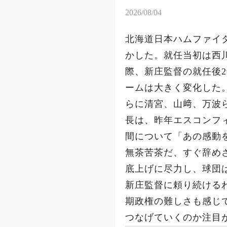
2026/08/04
北海道日本ハムファイ
かした。就任当初は西
際、新庄監督の就任後
ームは大きく変化した
らに清宮、山﨑、万波
長は、昨年エスコンフ
間について「あの感動
無茶苦茶だ、すぐ辞め
底上げに尽力し、球団
新庄監督に頼り続ける
期政権の難しさも感じ
つなげていくのか注目