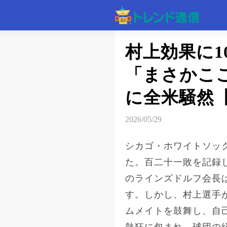
記事
村上効果に1
「まさかこ
速報
に全米騒然【
2026/05/29
シカゴ・ホワイトソッ
た。百二十一敗を記録
のラインズドルフ会長
す。しかし、村上選手
ムメイトを鼓舞し、自