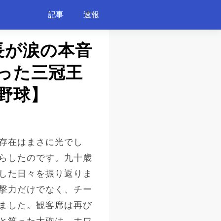
記事
速報
長が涙の本音
った三冠王
/野球】
存在はまさに光でし
らしたのです。九十歳
した日々を振り返りま
撃力だけでなく、チー
ました。観客席は再び