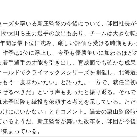
ターズを率いる新庄監督の今後について、球団社長が
川や太田ら主力選手の放出もあり、チームは大きな転
2年間は最下位に沈み、厳しい評価を受ける時期もあ
。昨季は2位に浮上し、今季も優勝争いに加わるほど
ら若手選手の才能を引き出し、育成面でも確かな成果
ィールドでクライマックスシリーズを開催し、北海道
をもう一度味わいたい」と語った。一方で、就任当初
させるべきだ」という声もあったと振り返る。それで
は来季以降も続投を依頼する考えを示している。ただ
わけにはいかない」ともコメント。過去の栗山監督時
ているようだ。新庄監督が築いた改革を、球団が今後
が集まっている。