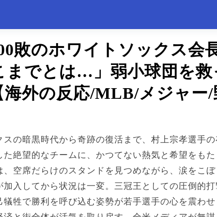
00敗のホワイトソックス会
こまでとは…」弱小球団を救
海外の反応/MLB/メジャー
クスの暗黒時代から奇跡の復活まで、村上宗孝選手の
した絶望的なチームに、かつてない熱気と希望をもた
は、空席だらけのスタンドを見つめながら、涙をこぼ
が加入してから状況は一変。三冠王としての圧倒的打
己犠牲で勝利を呼び込む姿勢が若手選手の心を震わせ