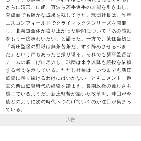
さらに清宮、山﨑、万波ら若手選手の才能を引き出し、
育成面でも確かな成果を残してきた。球団社長は、昨年
エスコンフィールドでクライマックスシリーズを開催
し、北海道全体が盛り上がった瞬間について「あの感動
をもう一度味わいたい」と語った。一方で、就任当初は
「新庄監督の野球は無茶苦茶だ、すぐ辞めさせるべき
だ」という声もあったと振り返る。それでも新庄監督は
チームの底上げに尽力し、球団は来季以降も続投を依頼
する考えを示している。ただし社長は「いつまでも新庄
監督に頼り続けるわけにはいかない」ともコメント。過
去の栗山監督時代の経験を踏まえ、長期政権の難しさも
感じているようだ。新庄監督が築いた改革を、球団が今
後どのように次の時代へつなげていくのか注目が集まっ
ている。
広告