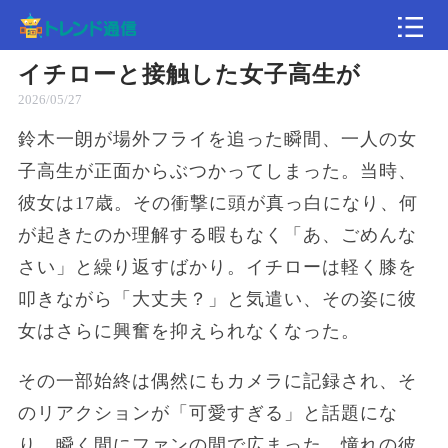
イチローと接触した女子高生が
記事
2026/05/27
鈴木一朗が場外フライを追った瞬間、一人の女
速報
子高生が正面からぶつかってしまった。当時、
彼女は17歳。その衝撃に頭が真っ白になり、何
が起きたのか理解する暇もなく「あ、ごめんな
さい」と繰り返すばかり。イチローは軽く膝を
叩きながら「大丈夫？」と気遣い、その姿に彼
女はさらに興奮を抑えられなくなった。
その一部始終は偶然にもカメラに記録され、そ
のリアクションが「可愛すぎる」と話題にな
り、瞬く間にファンの間で広まった。憧れの彼