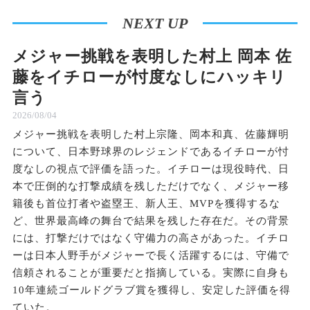
NEXT UP
メジャー挑戦を表明した村上 岡本 佐
藤をイチローが忖度なしにハッキリ
言う
2026/08/04
メジャー挑戦を表明した村上宗隆、岡本和真、佐藤輝明
について、日本野球界のレジェンドであるイチローが忖
度なしの視点で評価を語った。イチローは現役時代、日
本で圧倒的な打撃成績を残しただけでなく、メジャー移
籍後も首位打者や盗塁王、新人王、MVPを獲得するな
ど、世界最高峰の舞台で結果を残した存在だ。その背景
には、打撃だけではなく守備力の高さがあった。イチロ
ーは日本人野手がメジャーで長く活躍するには、守備で
信頼されることが重要だと指摘している。実際に自身も
10年連続ゴールドグラブ賞を獲得し、安定した評価を得
ていた。