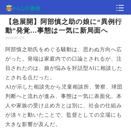
【急展開】阿部慎之助の娘に“異例行
記事
動”発覚…事態は一気に新局面へ
2026/05/29
速報
阿部慎之助氏をめぐる騒動は、思わぬ方向へ広
がった。発端は家庭内での口論とされるが、注
目されたのは、娘が悩みを対話型AIに相談した
とされる点だった。
AIが示した相談先から児童相談所、警察、球団
判断へと流れが進み、事態は一気に表面化。本
人や家族の受け止め方とは別に、社会の仕組み
が淡々と動いたことで、監督としての立場にも
大きな影響が及んだ。