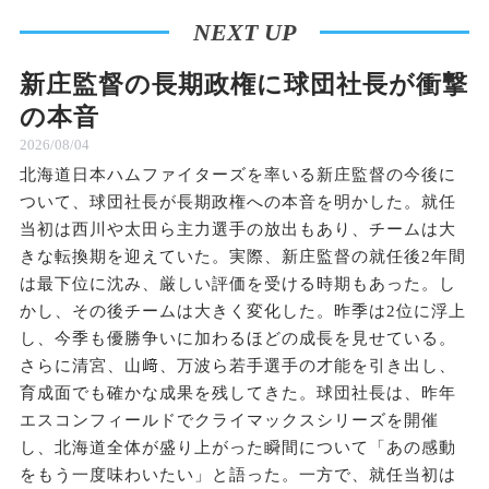
NEXT UP
新庄監督の長期政権に球団社長が衝撃
の本音
2026/08/04
北海道日本ハムファイターズを率いる新庄監督の今後に
ついて、球団社長が長期政権への本音を明かした。就任
当初は西川や太田ら主力選手の放出もあり、チームは大
きな転換期を迎えていた。実際、新庄監督の就任後2年間
は最下位に沈み、厳しい評価を受ける時期もあった。し
かし、その後チームは大きく変化した。昨季は2位に浮上
し、今季も優勝争いに加わるほどの成長を見せている。
さらに清宮、山﨑、万波ら若手選手の才能を引き出し、
育成面でも確かな成果を残してきた。球団社長は、昨年
エスコンフィールドでクライマックスシリーズを開催
し、北海道全体が盛り上がった瞬間について「あの感動
をもう一度味わいたい」と語った。一方で、就任当初は