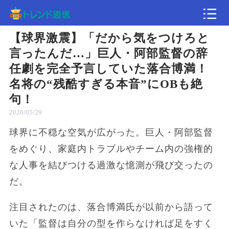
【球界激震】「だから気をつけろと
記事
言ったんだ…」巨人・阿部監督の辞
任劇を完全予言していた落合博満！
速報
名将の“残酷すぎる本音”にOBも絶
句！
2026/05/29
球界に不穏な空気が広がった。巨人・阿部監督
をめぐり、家庭内トラブルやチーム内の強権的
な人事を結びつける過激な憶測が飛び交ったの
だ。
注目されたのは、落合博満氏が以前から語って
いた「監督は自分の型を作らなければ足をすく