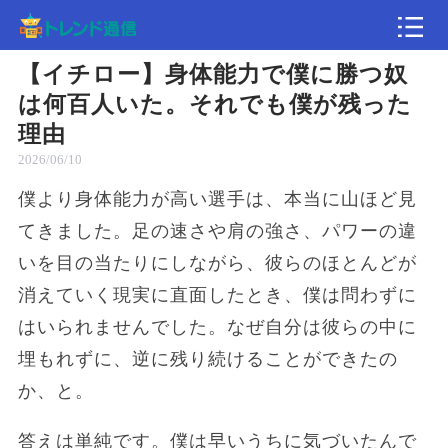
【イチロー】身体能力で僕に勝つ奴
記事
は何百人いた。それでも僕が残った
理由
速報
2026/06/10
僕より身体能力が高い選手は、本当に山ほど見
てきました。足の速さや肩の強さ、パワーの違
いを目の当たりにしながら、彼らのほとんどが
消えていく現実に直面したとき、僕は問わずに
はいられませんでした。なぜ自分は彼らの中に
埋もれずに、逆に残り続けることができたの
か、と。
答えは単純です。僕は早いうちに気づいたんで