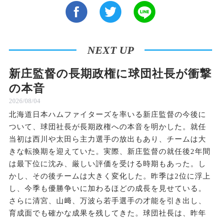
NEXT UP
新庄監督の長期政権に球団社長が衝撃
の本音
2026/08/04
北海道日本ハムファイターズを率いる新庄監督の今後に
ついて、球団社長が長期政権への本音を明かした。就任
当初は西川や太田ら主力選手の放出もあり、チームは大
きな転換期を迎えていた。実際、新庄監督の就任後2年間
は最下位に沈み、厳しい評価を受ける時期もあった。し
かし、その後チームは大きく変化した。昨季は2位に浮上
し、今季も優勝争いに加わるほどの成長を見せている。
さらに清宮、山﨑、万波ら若手選手の才能を引き出し、
育成面でも確かな成果を残してきた。球団社長は、昨年