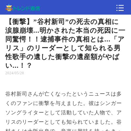
【衝撃】”谷村新司”の死去の真相に
記事
涙腺崩壊...明かされた本当の死因に一
同驚愕！！逮捕事件の真相とは...「ア
速報
リス」のリーダーとして知られる男
性歌手の遺した衝撃の遺産額がやば
い...！？
2024/05/28
谷村新司さんが亡くなったというニュースは多
くのファンに衝撃を与えました。彼はシンガー
ソングライターとして活動していた人物で、ア
リスのリーダーとしても知られていました。谷