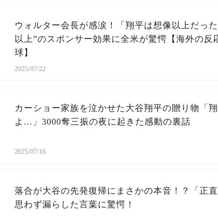
ウォルター会長が感涙！「翔平は想像以上だった.
以上”のスポンサー効果に全米が驚愕【海外の反応/
球】
2025/07/22
カーショー家族を泣かせた大谷翔平の贈り物「翔
よ...」3000奪三振の夜に起きた感動の裏話
2025/07/16
落合が大谷の先発復帰にまさかの本音！？「正直
思わず漏らした言葉に驚愕！