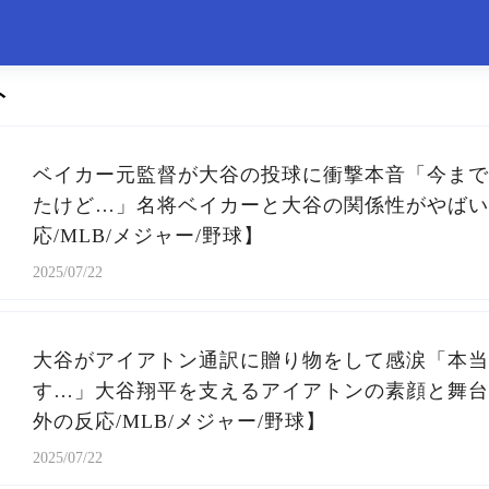
ト
野球
釣り
ベイカー元監督が大谷の投球に衝撃本音「今まで
たけど…」名将ベイカーと大谷の関係性がやばい
応/MLB/メジャー/野球】
2025/07/22
大谷がアイアトン通訳に贈り物をして感涙「本当
す…」大谷翔平を支えるアイアトンの素顔と舞台
外の反応/MLB/メジャー/野球】
2025/07/22