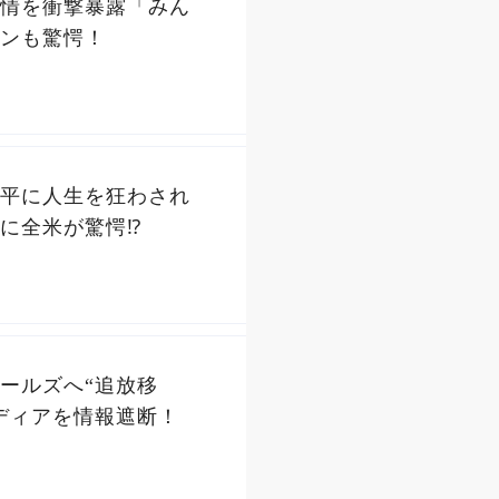
情を衝撃暴露「みん
ンも驚愕！
平に人生を狂わされ
に全米が驚愕⁉
ールズへ“追放移
ディアを情報遮断！