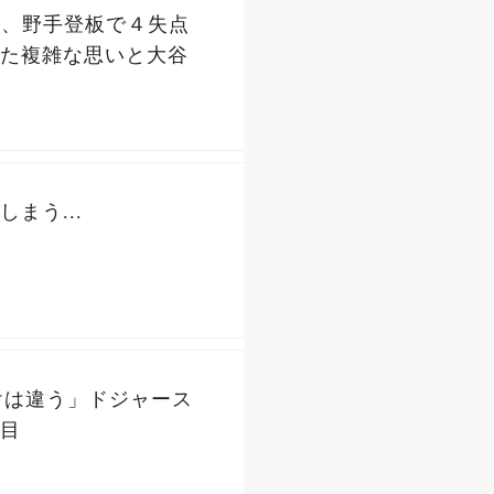
後、野手登板で４失点
た複雑な思いと大谷
まう...
けは違う」ドジャース
目