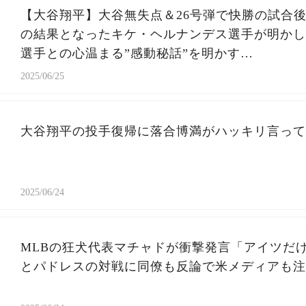
【大谷翔平】大谷無失点＆26号弾で快勝の試合
の結果となったキケ・ヘルナンデス選手が明かし
選手との心温まる”感動秘話”を明かす…
2025/06/25
大谷翔平の投手復帰に落合博満がハッキリ言ってし
2025/06/24
MLBの狂犬代表マチャドが衝撃発言「アイツだ
とパドレスの対戦に同僚も反論で米メディアも注