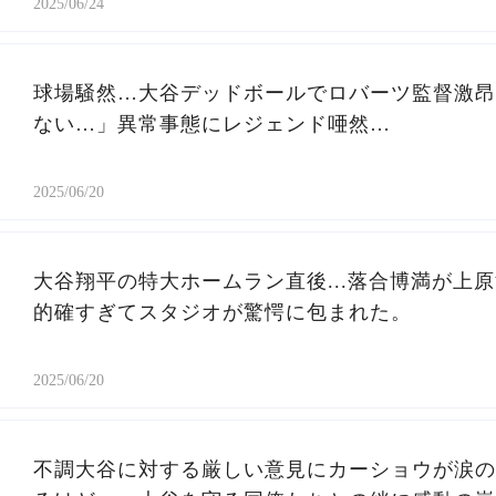
2025/06/24
球場騒然…大谷デッドボールでロバーツ監督激昂
ない…」異常事態にレジェンド唖然…
2025/06/20
大谷翔平の特大ホームラン直後...落合博満が上
的確すぎてスタジオが驚愕に包まれた。
2025/06/20
不調大谷に対する厳しい意見にカーショウが涙の