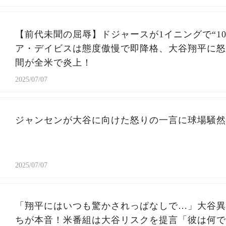
【前代未聞の屈辱】ドジャースが1イニングで“1
ア・デイビスは態度傲慢で即降格、大谷翔平に怒
間が全米で炎上！
2025/07/07
ジャンセンが大谷に向けた怒りの一言に球場騒然..
2025/07/07
「翔平にはいつも驚かされっぱなしで…」大谷異
ちが本音！米番組は大谷リスクを提言「彼は何で