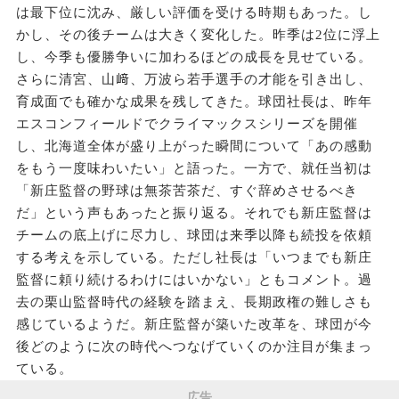
は最下位に沈み、厳しい評価を受ける時期もあった。し
かし、その後チームは大きく変化した。昨季は2位に浮上
し、今季も優勝争いに加わるほどの成長を見せている。
さらに清宮、山﨑、万波ら若手選手の才能を引き出し、
育成面でも確かな成果を残してきた。球団社長は、昨年
エスコンフィールドでクライマックスシリーズを開催
し、北海道全体が盛り上がった瞬間について「あの感動
をもう一度味わいたい」と語った。一方で、就任当初は
「新庄監督の野球は無茶苦茶だ、すぐ辞めさせるべき
だ」という声もあったと振り返る。それでも新庄監督は
チームの底上げに尽力し、球団は来季以降も続投を依頼
する考えを示している。ただし社長は「いつまでも新庄
監督に頼り続けるわけにはいかない」ともコメント。過
去の栗山監督時代の経験を踏まえ、長期政権の難しさも
感じているようだ。新庄監督が築いた改革を、球団が今
後どのように次の時代へつなげていくのか注目が集まっ
ている。
広告