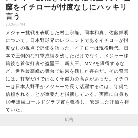
藤をイチローが忖度なしにハッキリ
言う
2026/08/04
メジャー挑戦を表明した村上宗隆、岡本和真、佐藤輝明
について、日本野球界のレジェンドであるイチローが忖
度なしの視点で評価を語った。イチローは現役時代、日
本で圧倒的な打撃成績を残しただけでなく、メジャー移
籍後も首位打者や盗塁王、新人王、MVPを獲得するな
ど、世界最高峰の舞台で結果を残した存在だ。その背景
には、打撃だけではなく守備力の高さがあった。イチロ
ーは日本人野手がメジャーで長く活躍するには、守備で
信頼されることが重要だと指摘している。実際に自身も
10年連続ゴールドグラブ賞を獲得し、安定した評価を得
ていた。
広告