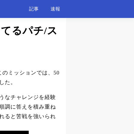
記事
速報
してるパチ/ス
このミッションでは、50
した。
うなチャレンジを経験
順調に答えを積み重ね
れると苦戦を強いられ