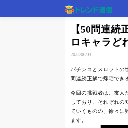
記事
【50問連続
ロキャラど
速報
2024/06/03
パチンコとスロットの世
問連続正解で帰宅でき
今回の挑戦者は、友人
しており、それぞれの
ていくものの、徐々に
ます。