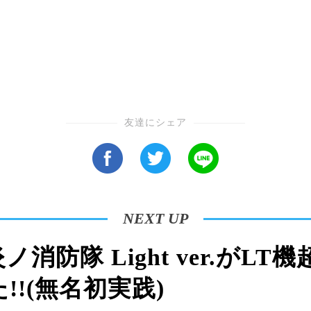
友達にシェア
NEXT UP
消防隊 Light ver.がL
!!(無名初実践)