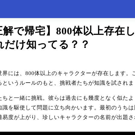
正解で帰宅】800体以上存在
れだけ知ってる？？
界には、800体以上のキャラクターが存在します。
るというルールのもと、挑戦者たちが知識を試されま
たちと一緒に挑戦。彼らは過去にも幾度となく似たよ
知識を駆使して問題に立ち向かいます。最初のうちは
難易度が上がり、珍しいキャラクターの名前が出題さ